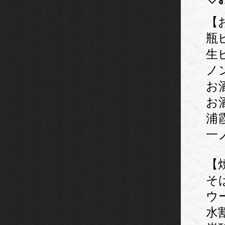
【
瓶
生
ノ
お酒
お酒
浦霞
一
【
そ
ウ
水