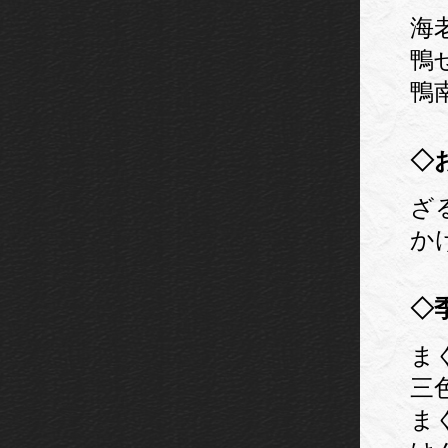
海老
鴨せ
鴨南
◇
ざ
か
◇
ま
三
ま