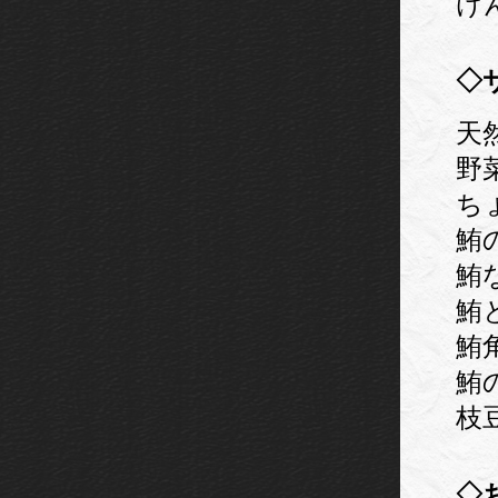
け
◇
天
野
ち
鮪
鮪
鮪
鮪
鮪
枝豆
◇