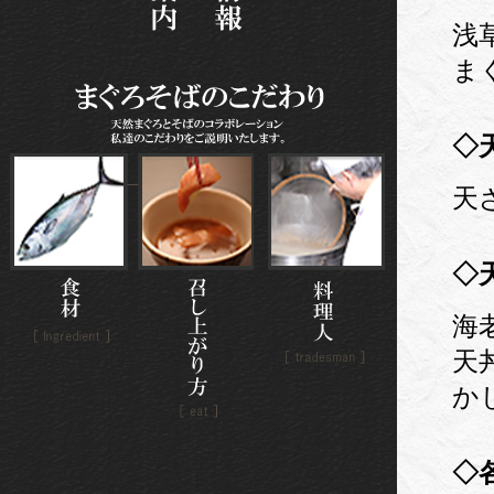
浅草
ま
◇
天ざ
◇
海
天丼
か
◇