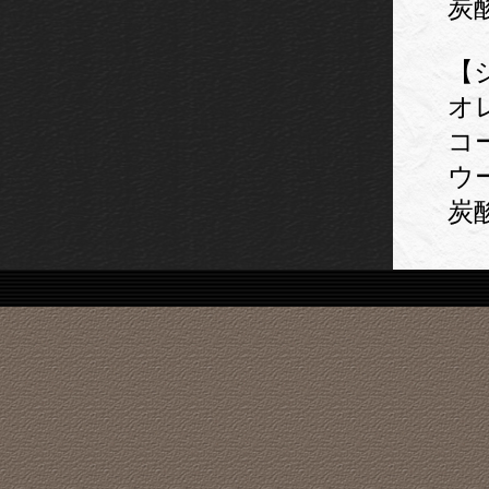
炭
【
オ
コ
ウ
炭