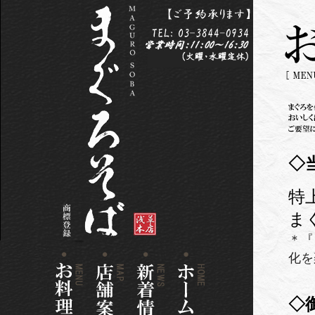
◇
特
ま
＊『
化を
◇